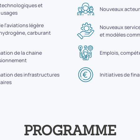
technologiques et
Nouveaux acteurs 
 usages
e l’aviations légère
Nouveaux services
, hydrogène, carburant
et modèles comm
ation de la chaine
Emplois, compét
isionnement
ation des infrastructures
Initiatives de fi
aires
PROGRAMME