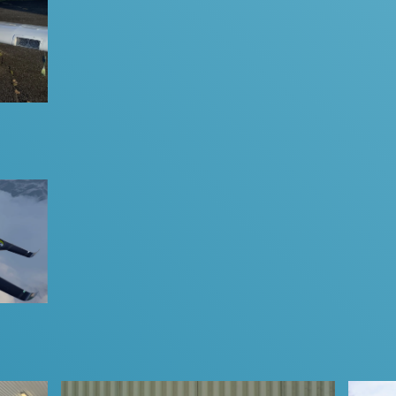
n)
ies