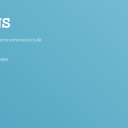
NS
ions sonores lors de
nées.