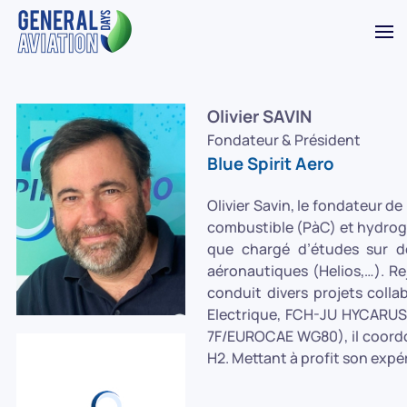
Accéder au contenu principal
Olivier SAVIN
Fondateur & Président
Blue Spirit Aero
Olivier Savin, le fondateur d
combustible (PàC) et hydrogè
que chargé d’études sur de
aéronautiques (Helios,…). Rej
conduit divers projets coll
Electrique, FCH-JU HYCARUS,…
7F/EUROCAE WG80), il coordon
H2. Mettant à profit son expé