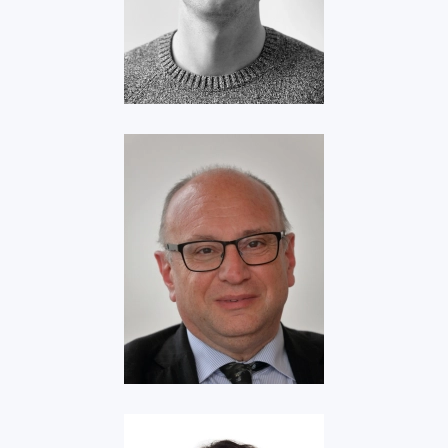
Greenaerolease
Voir
Aéroports de la
Côte d’Azur
Voir