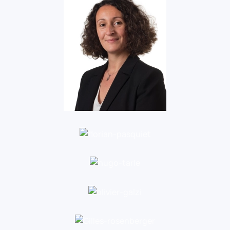
Step consulting
Voir
Blue Spirit
Aero
Beyond
Voir
Aero
Groupe
EDEIS
Voir